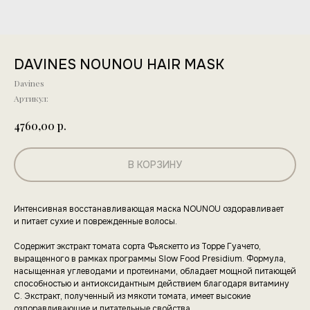
DAVINES NOUNOU HAIR MASK
Davines
Артикул:
р.
4760,00
В КОРЗИНУ
Интенсивная восстанавливающая маска NOUNOU оздоравливает
и питает сухие и поврежденные волосы.
Содержит экстракт томата сорта Фьяскетто из Торре Гуачето,
выращенного в рамках программы Slow Food Presidium. Формула,
насыщенная углеводами и протеинами, обладает мощной питающей
способностью и антиоксидантным действием благодаря витамину
С. Экстракт, полученный из мякоти томата, имеет высокие
оздоравливающие и питательные свойства.