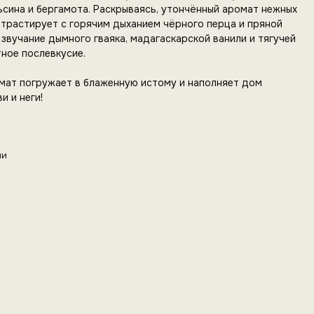
ьсина и бергамота. Раскрываясь, утончённый аромат нежных
нтрастирует с горячим дыханием чёрного перца и пряной
звучание дымного гваяка, мадагаскарской ванили и тягучей
ное послевкусие.
омат погружает в блаженную истому и наполняет дом
 и неги!
чи