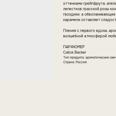
оттенками грейпфрута, апел
лепестков грасской розы ко
гвоздики, а обволакивающее 
карамели оставляет сладост
Пленяя с первого вдоха, ар
волшебной атмосферой любви
ПАРФЮМЕР
Calice Backer
Тип продукта: ароматические све
Страна: Россия