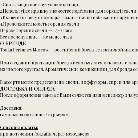
1.Снять защитное каучуковое кольцо.
2.Используйте крышку в качестве подставки для горящей свечи.
3.Включить свечу с помощью зажигалки во избежание наруше
4.Продолжительность горения свечи:
Первое горение свечи — 1.5−2 часа
Все последующие — не менее часа
О БРЕНДЕ
Tonka Perfumes Moscow — российский бренд селективной инт
При создании продукции бренда используются исключительно 
из чистого хрусталя. Ароматические композиции для бренда 
В ассортименте представлены свечи, диффузоры, спреи для аро
ДОСТАВКА И ОПЛАТА
После оформления заказа с Вами свяжется наш менеджер для у
Доставка:
самовывоз из салона / курьером
Способы оплаты:
при получении /онлайн через менеджера