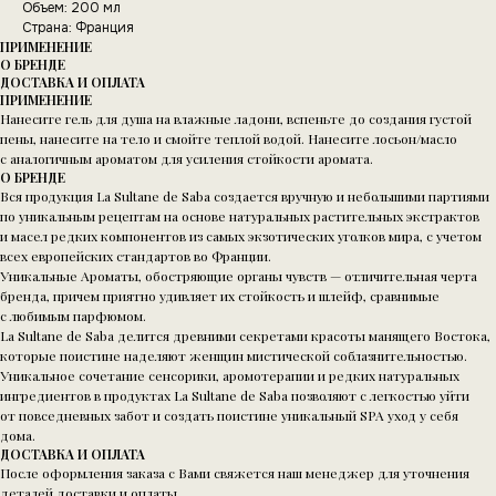
Объем: 200 мл
Страна: Франция
ПРИМЕНЕНИЕ
О БРЕНДЕ
ДОСТАВКА И ОПЛАТА
ПРИМЕНЕНИЕ
Нанесите гель для душа на влажные ладони, вспеньте до создания густой
пены, нанесите на тело и смойте теплой водой. Нанесите лосьон/масло
с аналогичным ароматом для усиления стойкости аромата.
О БРЕНДЕ
Вся продукция La Sultane de Saba создается вручную и небольшими партиями
по уникальным рецептам на основе натуральных растительных экстрактов
и масел редких компонентов из самых экзотических уголков мира, с учетом
всех европейских стандартов во Франции.
Уникальные Ароматы, обостряющие органы чувств — отличительная черта
бренда, причем приятно удивляет их стойкость и шлейф, сравнимые
с любимым парфюмом.
La Sultane de Saba делится древними секретами красоты манящего Востока,
которые поистине наделяют женщин мистической соблазнительностью.
Уникальное сочетание сенсорики, аромотерапии и редких натуральных
ингредиентов в продуктах La Sultane de Saba позволяют с легкостью уйти
от повседневных забот и создать поистине уникальный SPA уход у себя
дома.
ДОСТАВКА И ОПЛАТА
После оформления заказа с Вами свяжется наш менеджер для уточнения
деталей доставки и оплаты