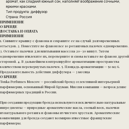
аромат, как сладкий южный сон, наполняет воображение сочными,
яркими красками.
Тип продукта: диффузор
Страна: Россия
ПРИМЕНЕНИЕ
О БРЕНДЕ
ДОСТАВКА И ОПЛАТА
ПРИМЕНЕНИЕ
1. Снимите крышку с флакона и сохраните ее на случай долговременных
отъездов. 2. Поместите во флакон все 10 ротанговых палочек одновременно.
3. Оставьте палочки для впитывания масел на 20–30 минут. Затем
одновременно извлеките их, переверните и снова вставьте во флакон другой
стороной. 4. В дальнейшем контролируйте ароматизацию пространства
количеством перевернутых палочек. 5. Площадь ароматизации — 50 м2 6.
Продолжительность действия диффузора — 3 месяца
О БРЕНДЕ
Tonka Perfumes Moscow — российский бренд селективной интерьерной
парфюмерии, основанный Мирой Бруман. Миссия компании — возрождение
парфюмерных традиций в России.
При создании продукции бренда используются исключительно натуральные
ингредиенты — природные ароматические масла, соевый воск, палочки
из натурального ротанга и флаконы из чистого хрусталя. Ароматические
композиции для бренда создают всемирно известные французские
парфюмеры.