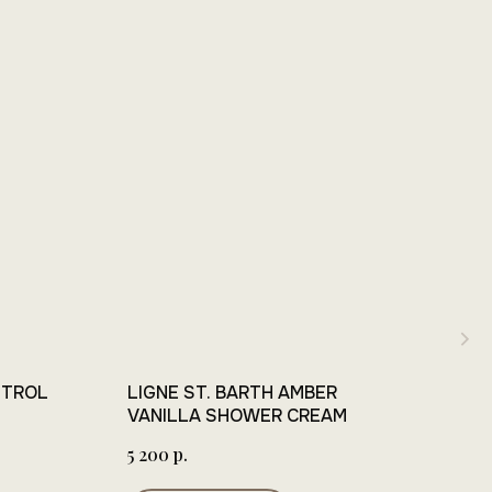
NTROL
LIGNE ST. BARTH AMBER
HER
VANILLA SHOWER CREAM
12 0
р.
5 200