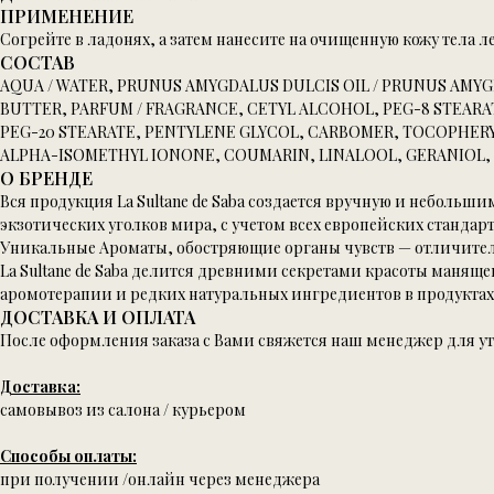
ПРИМЕНЕНИЕ
Согрейте в ладонях, а затем нанесите на очищенную кожу тел
СОСТАВ
AQUA / WATER, PRUNUS AMYGDALUS DULCIS OIL / PRUNUS AMYG
BUTTER, PARFUM / FRAGRANCE, CETYL ALCOHOL, PEG-8 STEAR
PEG-20 STEARATE, PENTYLENE GLYCOL, CARBOMER, TOCOPHERY
ALPHA-ISOMETHYL IONONE, COUMARIN, LINALOOL, GERANIOL, 
О БРЕНДЕ
Вся продукция La Sultane de Saba создается вручную и неболь
экзотических уголков мира, с учетом всех европейских стандар
Уникальные Ароматы, обостряющие органы чувств — отличител
La Sultane de Saba делится древними секретами красоты манящ
аромотерапии и редких натуральных ингредиентов в продуктах La
ДОСТАВКА И ОПЛАТА
После оформления заказа с Вами свяжется наш менеджер для у
Доставка:
самовывоз из салона / курьером
Способы оплаты:
при получении /онлайн через менеджера