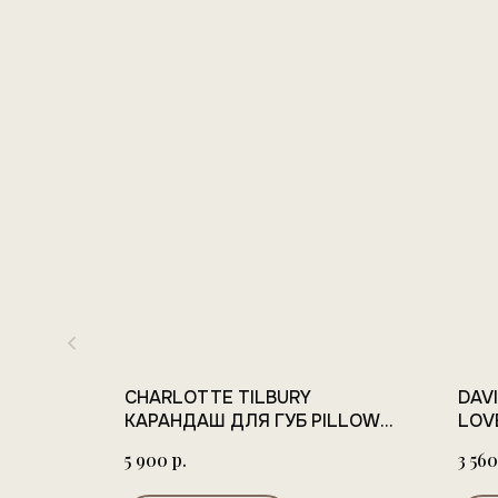
 SPACE
CHARLOTTE TILBURY
DAV
КАРАНДАШ ДЛЯ ГУБ PILLOW
LOV
TALK
р.
5 900
3 560