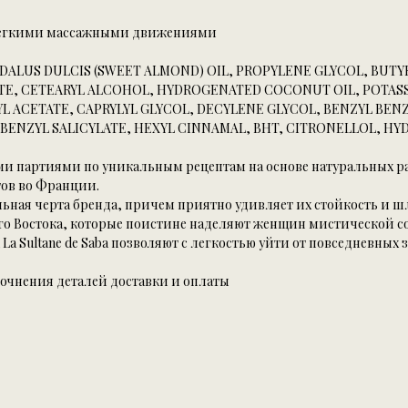
а легкими массажными движениями
DALUS DULCIS (SWEET ALMOND) OIL, PROPYLENE GLYCOL, BUTY
ATE, CETEARYL ALCOHOL, HYDROGENATED COCONUT OIL, POTAS
L ACETATE, CAPRYLYL GLYCOL, DECYLENE GLYCOL, BENZYL BEN
BENZYL SALICYLATE, HEXYL CINNAMAL, BHT, CITRONELLOL, HY
шими партиями по уникальным рецептам на основе натуральных р
тов во Франции.
ьная черта бренда, причем приятно удивляет их стойкость и
его Востока, которые поистине наделяют женщин мистической с
 Sultane de Saba позволяют с легкостью уйти от повседневных з
точнения деталей доставки и оплаты