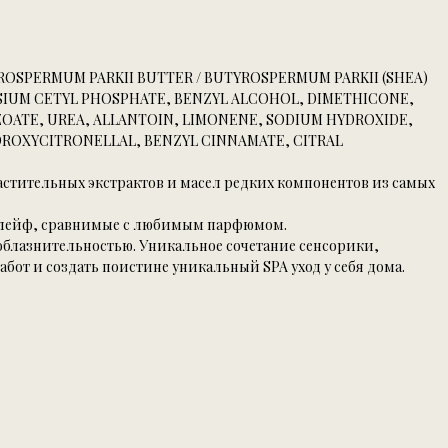
ROSPERMUM PARKII BUTTER / BUTYROSPERMUM PARKII (SHEA)
SIUM CETYL PHOSPHATE, BENZYL ALCOHOL, DIMETHICONE,
ZOATE, UREA, ALLANTOIN, LIMONENE, SODIUM HYDROXIDE,
DROXYCITRONELLAL, BENZYL CINNAMATE, CITRAL
астительных экстрактов и масел редких компонентов из самых
 шлейф, сравнимые с любимым парфюмом.
облазнительностью. Уникальное сочетание сенсорики,
абот и создать поистине уникальный SPA уход у себя дома.